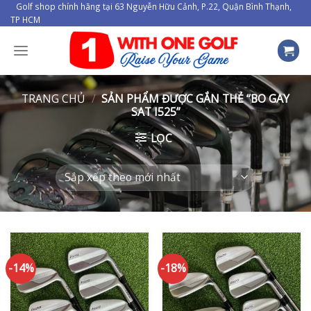
Skip
Golf shop chính hãng tại 63 Nguyễn Hữu Cảnh, P.22, Quận Bình Thạnh,
TP HCM
to
content
TRANG CHỦ
/
SẢN PHẨM ĐƯỢC GẮN THẺ “BO GAY
SAT I525”
LỌC
-14%
-18%