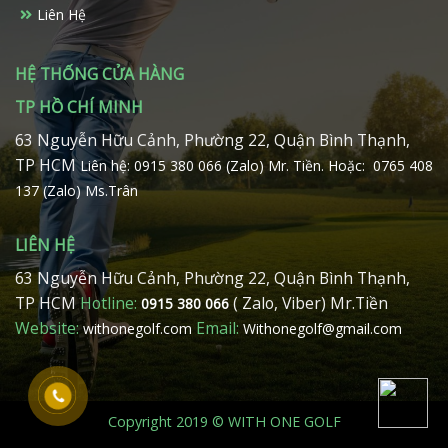
Liên Hệ
HỆ THỐNG CỬA HÀNG
TP HỒ CHÍ MINH
63 Nguyễn Hữu Cảnh, Phường 22, Quận Bình Thạnh,
TP HCM
Liên hệ: 0915 380 066 (Zalo) Mr. Tiền.
Hoặc: 0765 408
137 (Zalo) Ms.Trân
LIÊN HỆ
63 Nguyễn Hữu Cảnh, Phường 22, Quận Bình Thạnh,
TP HCM
Hotline:
( Zalo, Viber) Mr.Tiền
0915 380 066
Website:
Email:
withonegolf.com
Withonegolf@gmail.com
Copyright 2019 © WITH ONE GOLF