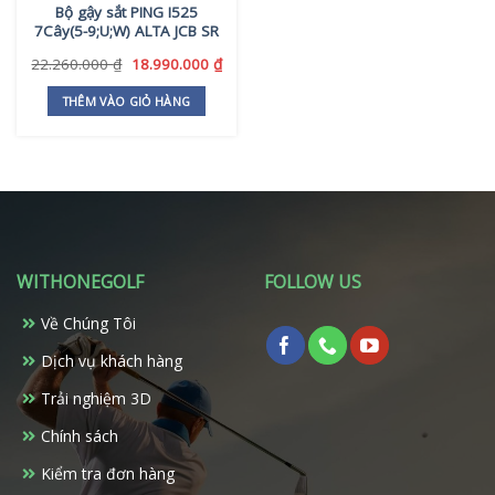
Bộ gậy sắt PING I525
7Cây(5-9;U;W) ALTA JCB SR
Giá
Giá
22.260.000
₫
18.990.000
₫
gốc
hiện
là:
tại
THÊM VÀO GIỎ HÀNG
22.260.000 ₫.
là:
18.990.000 ₫.
WITHONEGOLF
FOLLOW US
Về Chúng Tôi
Dịch vụ khách hàng
Trải nghiệm 3D
Chính sách
Kiểm tra đơn hàng