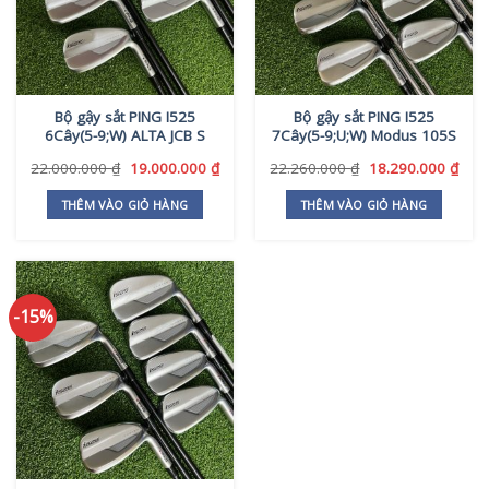
Bộ gậy sắt PING I525
Bộ gậy sắt PING I525
6Cây(5-9;W) ALTA JCB S
7Cây(5-9;U;W) Modus 105S
Giá
Giá
Giá
Giá
22.000.000
₫
19.000.000
₫
22.260.000
₫
18.290.000
₫
gốc
hiện
gốc
hiện
là:
tại
là:
tại
THÊM VÀO GIỎ HÀNG
THÊM VÀO GIỎ HÀNG
22.000.000 ₫.
là:
22.260.000 ₫.
là:
19.000.000 ₫.
18.2
-15%