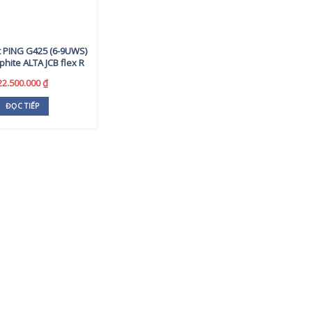
t PING G425 (6-9UWS)
phite ALTA JCB flex R
22.500.000
₫
ĐỌC TIẾP