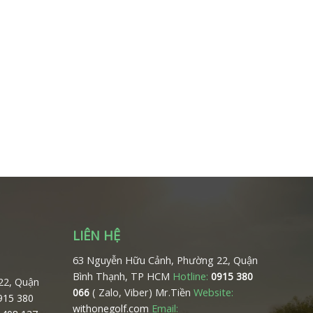
LIÊN HỆ
63 Nguyễn Hữu Cảnh, Phường 22, Quận
Bình Thạnh, TP HCM
Hotline:
0915 380
22, Quận
( Zalo, Viber) Mr.Tiền
Website:
066
0915 380
Email:
withonegolf.com