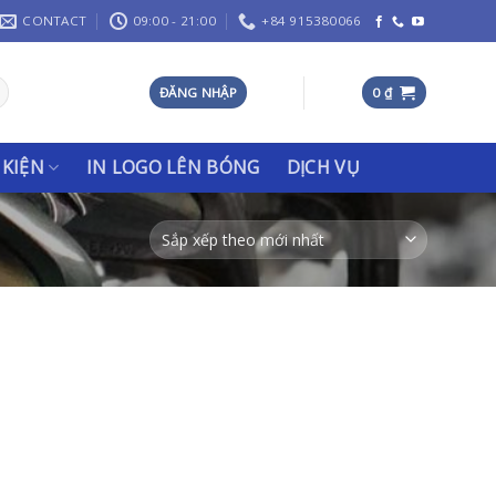
CONTACT
09:00 - 21:00
+84 915380066
ĐĂNG NHẬP
0
₫
 KIỆN
IN LOGO LÊN BÓNG
DỊCH VỤ