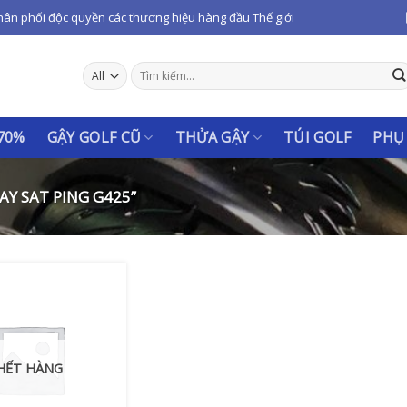
hân phối độc quyền các thương hiệu hàng đầu Thế giới
Tìm
kiếm:
 70%
GẬY GOLF CŨ
THỬA GẬY
TÚI GOLF
PHỤ
Y SAT PING G425”
HẾT HÀNG