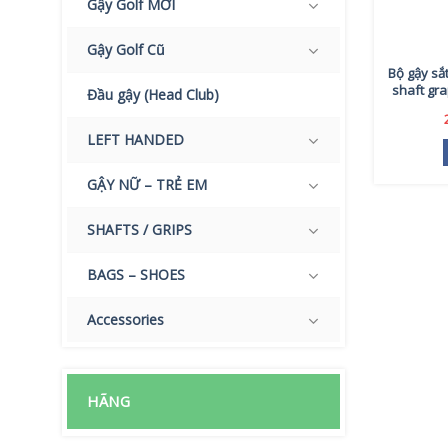
Gậy Golf MỚI
Gậy Golf Cũ
Bộ gậy sắ
shaft gra
Đầu gậy (Head Club)
LEFT HANDED
GẬY NỮ – TRẺ EM
SHAFTS / GRIPS
BAGS – SHOES
Accessories
HÃNG