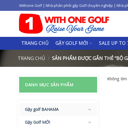
Skip
Withone Golf | Nhà phân phối gậy Golf chuyên nghiệp | Nhà p
to
content
TRANG CHỦ
GẬY GOLF MỚI
SALE UP TO
TRANG CHỦ
/
SẢN PHẨM ĐƯỢC GẮN THẺ “BỘ G
Không tìm 
DANH MỤC SẢN PHẨM
Gậy golf BAHAMA
Gậy Golf MỚI