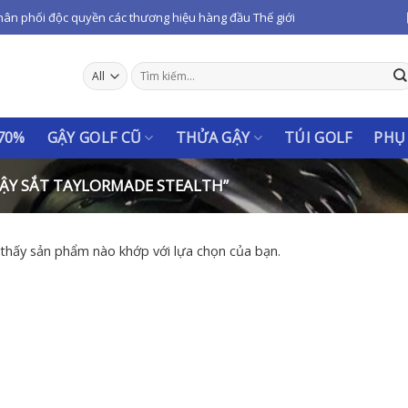
hân phối độc quyền các thương hiệu hàng đầu Thế giới
Tìm
kiếm:
 70%
GẬY GOLF CŨ
THỬA GẬY
TÚI GOLF
PHỤ
ẬY SẮT TAYLORMADE STEALTH”
thấy sản phẩm nào khớp với lựa chọn của bạn.