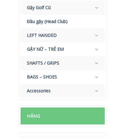
Gậy Golf Cũ
Đầu gậy (Head Club)
LEFT HANDED
GẬY NỮ – TRẺ EM
SHAFTS / GRIPS
BAGS – SHOES
Accessories
HÃNG