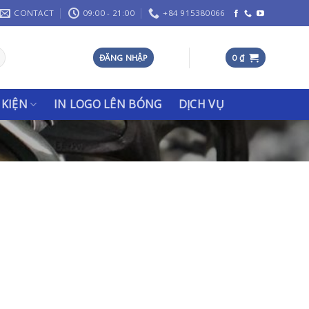
CONTACT
09:00 - 21:00
+84 915380066
ĐĂNG NHẬP
0
₫
 KIỆN
IN LOGO LÊN BÓNG
DỊCH VỤ