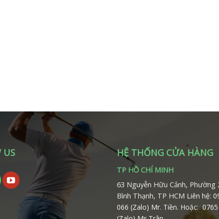
 US
HỆ THỐNG CỬA HÀNG
TP HỒ CHÍ MINH
63 Nguyễn Hữu Cảnh, Phường 
Bình Thạnh, TP HCM
Liên hệ: 
066 (Zalo) Mr. Tiền.
Hoặc: 0765
(Zalo) Ms.Trân