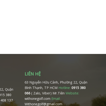
LIÊN HỆ
63 Nguyễn Hữu Cảnh, Phường 22, Quận
Bình Thạnh, TP HCM
Hotline:
0915 380
22, Quận
( Zalo, Viber) Mr.Tiền
Website:
066
0915 380
Email:
withonegolf.com
 408 137
Withonegolf@gmail.com