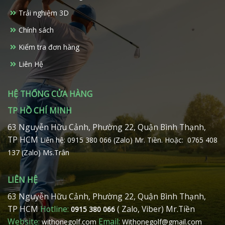
Trải nghiệm 3D
Chính sách
Kiểm tra đơn hàng
Liên Hệ
HỆ THỐNG CỬA HÀNG
TP HỒ CHÍ MINH
63 Nguyễn Hữu Cảnh, Phường 22, Quận Bình Thạnh,
TP HCM
Liên hệ: 0915 380 066 (Zalo) Mr. Tiền.
Hoặc: 0765 408
137 (Zalo) Ms.Trân
LIÊN HỆ
63 Nguyễn Hữu Cảnh, Phường 22, Quận Bình Thạnh,
TP HCM
Hotline:
( Zalo, Viber) Mr.Tiền
0915 380 066
Website:
Email:
withonegolf.com
Withonegolf@gmail.com