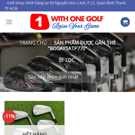
Skip
Golf shop chính hãng tại 63 Nguyễn Hữu Cảnh, P.22, Quận Bình Thạnh,
TP HCM
to
content
TRANG CHỦ
/
SẢN PHẨM ĐƯỢC GẮN THẺ
“BOGAYSATP770”
LỌC
-11%
HẾT HÀNG