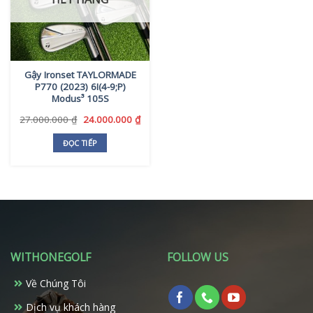
Gậy Ironset TAYLORMADE
P770 (2023) 6I(4-9;P)
Modus³ 105S
Giá
Giá
27.000.000
₫
24.000.000
₫
gốc
hiện
là:
tại
ĐỌC TIẾP
27.000.000 ₫.
là:
24.000.000 ₫.
WITHONEGOLF
FOLLOW US
Về Chúng Tôi
Dịch vụ khách hàng