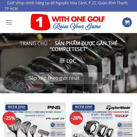
Skip
Golf shop chính hãng tại 63 Nguyễn Hữu Cảnh, P.22, Quận Bình Thạnh,
TP HCM
to
content
TRANG CHỦ
/
SẢN PHẨM ĐƯỢC GẮN THẺ
“COMPLETESET”
LỌC
-25%
-28%