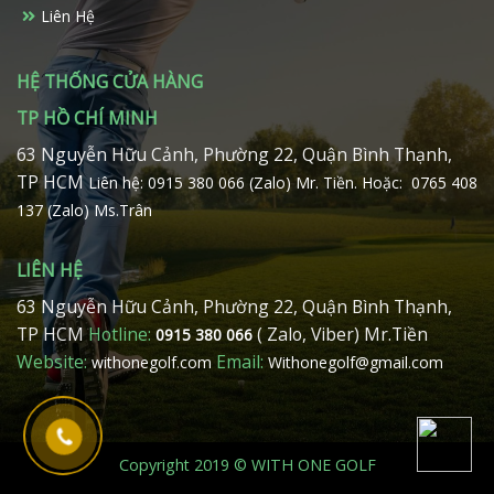
Liên Hệ
HỆ THỐNG CỬA HÀNG
TP HỒ CHÍ MINH
63 Nguyễn Hữu Cảnh, Phường 22, Quận Bình Thạnh,
TP HCM
Liên hệ: 0915 380 066 (Zalo) Mr. Tiền.
Hoặc: 0765 408
137 (Zalo) Ms.Trân
LIÊN HỆ
63 Nguyễn Hữu Cảnh, Phường 22, Quận Bình Thạnh,
TP HCM
Hotline:
( Zalo, Viber) Mr.Tiền
0915 380 066
Website:
Email:
withonegolf.com
Withonegolf@gmail.com
Copyright 2019 © WITH ONE GOLF