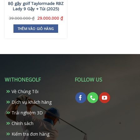
Bộ gậy golf Taylormade RBZ
được
Lady 9 Gậy + Túi (2025)
chọn
trên
Giá
Giá
39.000.000
₫
29.000.000
₫
gốc
hiện
trang
là:
tại
THÊM VÀO GIỎ HÀNG
sản
39.000.000 ₫.
là:
phẩm
29.000.000 ₫.
WITHONEGOLF
FOLLOW US
Về Chúng Tôi
Dịch vụ khách hàng
Trải nghiệm 3D
Chính sách
Kiểm tra đơn hàng