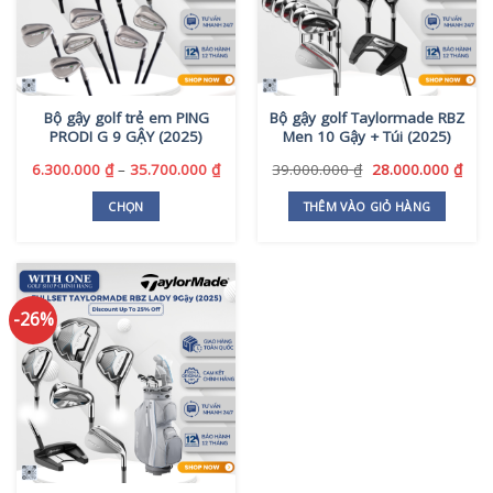
Bộ gậy golf trẻ em PING
Bộ gậy golf Taylormade RBZ
PRODI G 9 GẬY (2025)
Men 10 Gậy + Túi (2025)
Khoảng
Giá
Giá
6.300.000
₫
–
35.700.000
₫
39.000.000
₫
28.000.000
₫
giá:
gốc
hiện
từ
là:
tại
CHỌN
THÊM VÀO GIỎ HÀNG
6.300.000 ₫
39.000.000 ₫.
là:
Sản
đến
28.0
phẩm
35.700.000 ₫
này
có
-26%
nhiều
biến
thể.
Các
tùy
chọn
có
thể