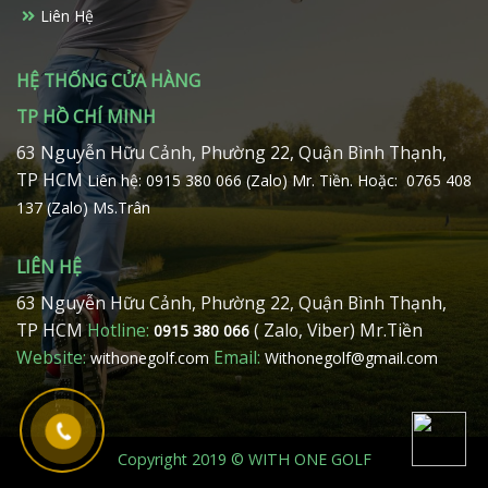
Liên Hệ
HỆ THỐNG CỬA HÀNG
TP HỒ CHÍ MINH
63 Nguyễn Hữu Cảnh, Phường 22, Quận Bình Thạnh,
TP HCM
Liên hệ: 0915 380 066 (Zalo) Mr. Tiền.
Hoặc: 0765 408
137 (Zalo) Ms.Trân
LIÊN HỆ
63 Nguyễn Hữu Cảnh, Phường 22, Quận Bình Thạnh,
TP HCM
Hotline:
( Zalo, Viber) Mr.Tiền
0915 380 066
Website:
Email:
withonegolf.com
Withonegolf@gmail.com
Copyright 2019 © WITH ONE GOLF