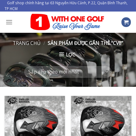
Skip
Golf shop chính hãng tại 63 Nguyễn Hữu Cảnh, P.22, Quận Bình Thạnh,
TP HCM
to
content
TRANG CHỦ
/
SẢN PHẨM ĐƯỢC GẮN THẺ “CV8”
LỌC