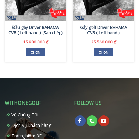
Đầu gậy Driver BAHAMA
Gậy golf Driver BAHAMA
CV8 ( Left hand ) (Sao chép)
CV8 ( Left hand )
15.980.000
₫
25.560.000
₫
CHỌN
CHỌN
Sản
Sản
phẩm
phẩm
này
này
có
có
nhiều
nhiều
biến
biến
thể.
thể.
WITHONEGOLF
FOLLOW US
Các
Các
tùy
tùy
Về Chúng Tôi
chọn
chọn
có
có
Dịch vụ khách hàng
thể
thể
Trải nghiệm 3D
được
được