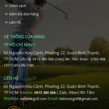
chọn
chọn
Chính sách
trên
trên
Kiểm tra đơn hàng
trang
trang
sản
sản
Liên Hệ
phẩm
phẩm
HỆ THỐNG CỬA HÀNG
TP HỒ CHÍ MINH
63 Nguyễn Hữu Cảnh, Phường 22, Quận Bình Thạnh,
TP HCM
Liên hệ: 0915 380 066 (Zalo) Mr. Tiền.
Hoặc: 0765 408
137 (Zalo) Ms.Trân
LIÊN HỆ
63 Nguyễn Hữu Cảnh, Phường 22, Quận Bình Thạnh,
TP HCM
Hotline:
( Zalo, Viber) Mr.Tiền
0915 380 066
Website:
Email:
withonegolf.com
Withonegolf@gmail.com