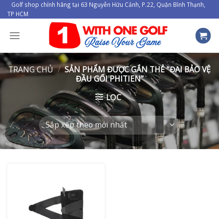
Skip
Golf shop chính hãng tại 63 Nguyễn Hữu Cảnh, P.22, Quận Bình Thạnh,
TP HCM
to
content
TRANG CHỦ
/
SẢN PHẨM ĐƯỢC GẮN THẺ “ĐAI BẢO VỆ
ĐẦU GỐI PHITIEN”
LỌC