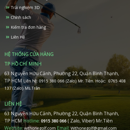
Trải nghiệm 3D
Chính sách
Kiểm tra đơn hàng
Liên Hệ
HỆ THỐNG CỬA HÀNG
TP HỒ CHÍ MINH
63 Nguyễn Hữu Cảnh, Phường 22, Quận Bình Thạnh,
TP HCM
Liên hệ: 0915 380 066 (Zalo) Mr. Tiền.
Hoặc: 0765 408
137 (Zalo) Ms.Trân
LIÊN HỆ
63 Nguyễn Hữu Cảnh, Phường 22, Quận Bình Thạnh,
TP HCM
Hotline:
( Zalo, Viber) Mr.Tiền
0915 380 066
Website:
Email:
withonegolf.com
Withonegolf@gmail.com