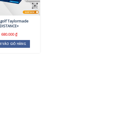
golf Taylormade
DISTANCE+
680.000
₫
M VÀO GIỎ HÀNG