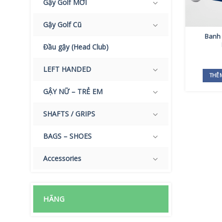
Gậy Golf MỚI
Gậy Golf Cũ
Banh 
Đầu gậy (Head Club)
LEFT HANDED
THÊ
GẬY NỮ – TRẺ EM
SHAFTS / GRIPS
BAGS – SHOES
Accessories
HÃNG