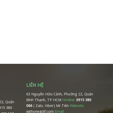
LIÊN HỆ
63 Nguyễn Hữu Cảnh, Phường 22, Quận
Bình Thạnh, TP HCM
Hotline:
0915 380
22, Quận
( Zalo, Viber) Mr.Tiền
Website:
066
0915 380
Email:
withonegolf.com