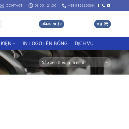
CONTACT
09:00 - 21:00
+84 915380066
ĐĂNG NHẬP
0
₫
 KIỆN
IN LOGO LÊN BÓNG
DỊCH VỤ