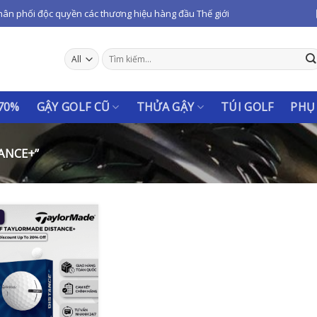
hân phối độc quyền các thương hiệu hàng đầu Thế giới
Tìm
kiếm:
 70%
GẬY GOLF CŨ
THỬA GẬY
TÚI GOLF
PHỤ
ANCE+”