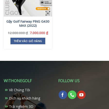
Gậy Golf Fairway PING G430
MAX (2022)
Giá
Giá
12.000.000
₫
7.000.000
₫
gốc
hiện
là:
tại
THÊM VÀO GIỎ HÀNG
12.000.000 ₫.
là:
7.000.000 ₫.
WITHONEGOLF
FOLLOW US
Về Chúng Tôi
Dịch vụ khách hàng
Trải nghiệm 3D