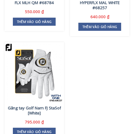
FLX MLH QM #68784
HYPERFLX MAL WHITE
#68257
550.000
₫
640.000
₫
THÊM VÀO GIỎ HÀNG
THÊM VÀO GIỎ HÀNG
Găng tay Golf Nam FJ StaSof
[White]
795.000
₫
THÊM VÀO GIỎ HÀNG