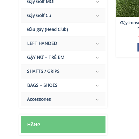
Gậy Golf MỚI
Gậy Golf Cũ
Gậy Irons
Đầu gậy (Head Club)
LEFT HANDED
GẬY NỮ – TRẺ EM
SHAFTS / GRIPS
BAGS – SHOES
Accessories
HÃNG