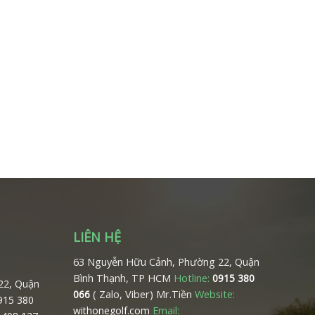
LIÊN HỆ
63 Nguyễn Hữu Cảnh, Phường 22, Quận
Bình Thạnh, TP HCM
Hotline:
0915 380
22, Quận
( Zalo, Viber) Mr.Tiền
Website:
066
0915 380
Email:
withonegolf.com