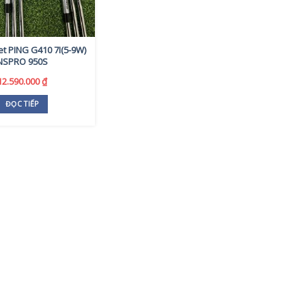
et PING G410 7I(5-9W)
NSPRO 950S
12.590.000
₫
ĐỌC TIẾP