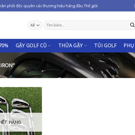
hân phối độc quyền các thương hiệu hàng đầu Thế giới
Tìm
kiếm:
 70%
GẬY GOLF CŨ
THỬA GẬY
TÚI GOLF
PHỤ
IRON”
HẾT HÀNG