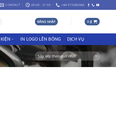
CONTACT
09:00 - 21:00
+84 915380066
ĐĂNG NHẬP
0
₫
 KIỆN
IN LOGO LÊN BÓNG
DỊCH VỤ