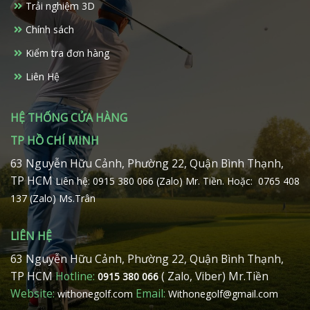
Trải nghiệm 3D
được
được
chọn
chọn
Chính sách
trên
trên
Kiểm tra đơn hàng
trang
trang
sản
sản
Liên Hệ
phẩm
phẩm
HỆ THỐNG CỬA HÀNG
TP HỒ CHÍ MINH
63 Nguyễn Hữu Cảnh, Phường 22, Quận Bình Thạnh,
TP HCM
Liên hệ: 0915 380 066 (Zalo) Mr. Tiền.
Hoặc: 0765 408
137 (Zalo) Ms.Trân
LIÊN HỆ
63 Nguyễn Hữu Cảnh, Phường 22, Quận Bình Thạnh,
TP HCM
Hotline:
( Zalo, Viber) Mr.Tiền
0915 380 066
Website:
Email:
withonegolf.com
Withonegolf@gmail.com