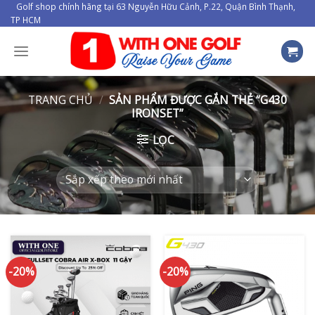
Skip
Golf shop chính hãng tại 63 Nguyễn Hữu Cảnh, P.22, Quận Bình Thạnh,
TP HCM
to
content
TRANG CHỦ
/
SẢN PHẨM ĐƯỢC GẮN THẺ “G430
IRONSET”
LỌC
-20%
-20%