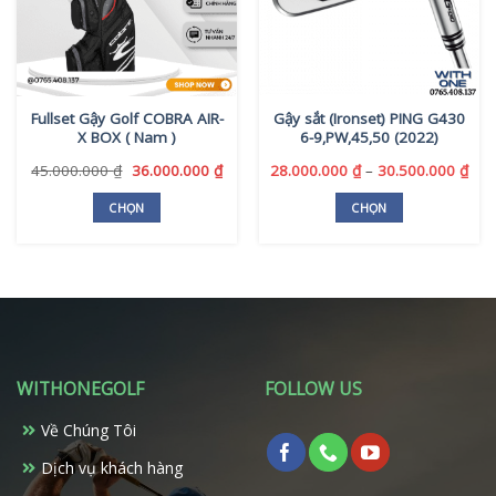
Fullset Gậy Golf COBRA AIR-
Gậy sắt (Ironset) PING G430
X BOX ( Nam )
6-9,PW,45,50 (2022)
Giá
Giá
Kho
45.000.000
₫
36.000.000
₫
28.000.000
₫
–
30.500.000
₫
gốc
hiện
giá:
là:
tại
từ
CHỌN
CHỌN
45.000.000 ₫.
là:
28.
Sản
Sản
36.000.000 ₫.
đến
phẩm
phẩm
30.
này
này
có
có
nhiều
nhiều
biến
biến
thể.
thể.
WITHONEGOLF
FOLLOW US
Các
Các
tùy
tùy
Về Chúng Tôi
chọn
chọn
có
có
Dịch vụ khách hàng
thể
thể