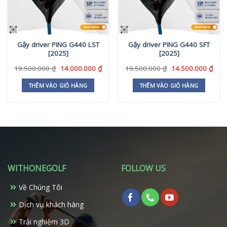
Gậy driver PING G440 LST
Gậy driver PING G440 SFT
[2025]
[2025]
Giá
Giá
Giá
Giá
19.500.000
₫
14.000.000
₫
19.500.000
₫
14.500.000
₫
gốc
hiện
gốc
hiện
là:
tại
là:
tại
THÊM VÀO GIỎ HÀNG
THÊM VÀO GIỎ HÀNG
19.500.000 ₫.
là:
19.500.000 ₫.
là:
14.000.000 ₫.
14.5
WITHONEGOLF
FOLLOW US
Về Chúng Tôi
Dịch vụ khách hàng
Trải nghiệm 3D