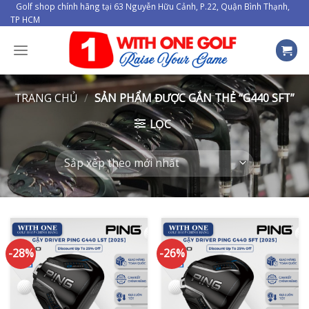
Skip
Golf shop chính hãng tại 63 Nguyễn Hữu Cảnh, P.22, Quận Bình Thạnh,
TP HCM
to
content
TRANG CHỦ
/
SẢN PHẨM ĐƯỢC GẮN THẺ “G440 SFT”
LỌC
-28%
-26%