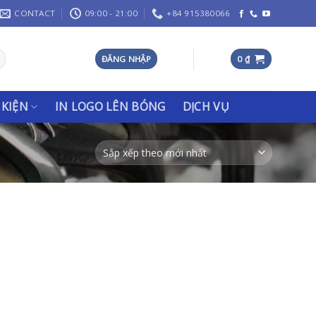
CONTACT
09:00 - 21:00
+84 915380066
ĐĂNG NHẬP
0
₫
 KIỆN
IN LOGO LÊN BÓNG
DỊCH VỤ