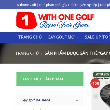
Skip
Withone Golf | Nhà phân phối gậy Golf chuyên nghiệp | Nhà p
to
content
TRANG CHỦ
GẬY GOLF MỚI
SALE UP TO
TRANG CHỦ
/
SẢN PHẨM ĐƯỢC GẮN THẺ “GAY 
DANH MỤC SẢN PHẨM
-15%
Gậy golf BAHAMA