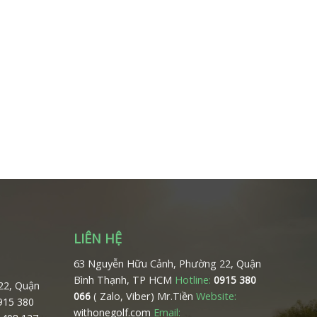
LIÊN HỆ
63 Nguyễn Hữu Cảnh, Phường 22, Quận
Bình Thạnh, TP HCM
Hotline:
0915 380
22, Quận
( Zalo, Viber) Mr.Tiền
Website:
066
0915 380
Email:
withonegolf.com