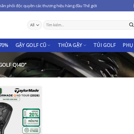
hân phối độc quyền các thương hiệu hàng đầu Thế giới
Tìm
kiếm:
 70%
GẬY GOLF CŨ
THỬA GẬY
TÚI GOLF
PHỤ
GOLF QI4D”