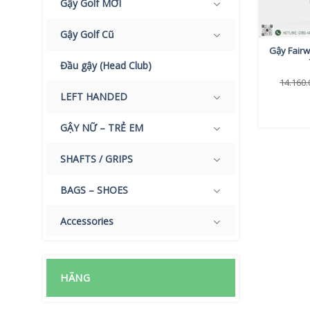
Gậy Golf MỚI
Gậy Golf Cũ
Gậy Fair
Đầu gậy (Head Club)
14.160
LEFT HANDED
GẬY NỮ – TRẺ EM
SHAFTS / GRIPS
BAGS – SHOES
Accessories
HÃNG