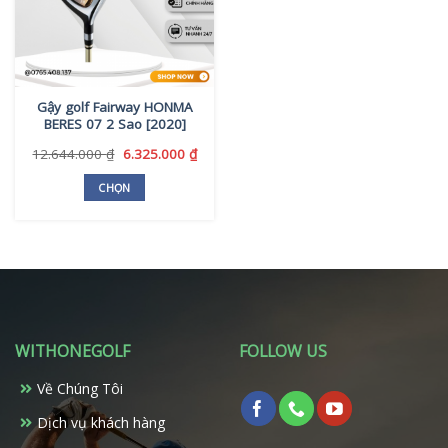
Gậy golf Fairway HONMA
BERES 07 2 Sao [2020]
Giá
Giá
12.644.000
₫
6.325.000
₫
gốc
hiện
là:
tại
CHỌN
12.644.000 ₫.
là:
Sản
6.325.000 ₫.
phẩm
này
có
nhiều
biến
thể.
WITHONEGOLF
FOLLOW US
Các
tùy
Về Chúng Tôi
chọn
có
Dịch vụ khách hàng
thể