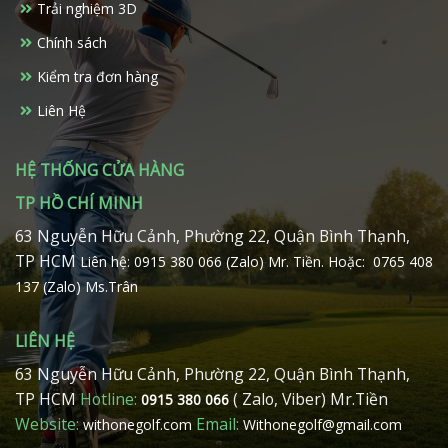
Trải nghiệm 3D
được
chọn
Chính sách
trên
Kiểm tra đơn hàng
trang
sản
Liên Hệ
phẩm
HỆ THỐNG CỬA HÀNG
TP HỒ CHÍ MINH
63 Nguyễn Hữu Cảnh, Phường 22, Quận Bình Thạnh,
TP HCM
Liên hệ: 0915 380 066 (Zalo) Mr. Tiền.
Hoặc: 0765 408
137 (Zalo) Ms.Trân
LIÊN HỆ
63 Nguyễn Hữu Cảnh, Phường 22, Quận Bình Thạnh,
TP HCM
Hotline:
( Zalo, Viber) Mr.Tiền
0915 380 066
Website:
Email:
withonegolf.com
Withonegolf@gmail.com