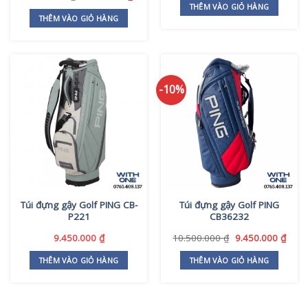
là:
tại
gốc
hiện
THÊM VÀO GIỎ HÀNG
1.208.000 ₫.
là:
là:
tại
THÊM VÀO GIỎ HÀNG
1.080
1.208.000 ₫.
là:
1.080.000 ₫.
-10%
Túi đựng gậy Golf PING CB-
Túi đựng gậy Golf PING
P221
CB36232
Giá
Giá
9.450.000
₫
10.500.000
₫
9.450.000
₫
gốc
hiện
là:
tại
THÊM VÀO GIỎ HÀNG
THÊM VÀO GIỎ HÀNG
10.500.000 ₫.
là:
9.450