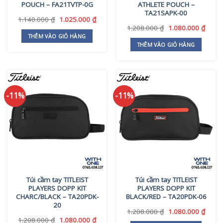
POUCH – FA21TVTP-0G
ATHLETE POUCH –
TA21SAPK-00
Giá
Giá
1.140.000
₫
1.025.000
₫
gốc
hiện
Giá
Giá
1.208.000
₫
1.080.000
₫
là:
tại
gốc
hiện
THÊM VÀO GIỎ HÀNG
1.140.000 ₫.
là:
là:
tại
THÊM VÀO GIỎ HÀNG
1.025.000 ₫.
1.208.000 ₫.
là:
1.080
-11%
-11%
Túi cầm tay TITLEIST
Túi cầm tay TITLEIST
PLAYERS DOPP KIT
PLAYERS DOPP KIT
CHARC/BLACK – TA20PDK-
BLACK/RED – TA20PDK-06
20
Giá
Giá
1.208.000
₫
1.080.000
₫
gốc
hiện
Giá
Giá
1.208.000
₫
1.080.000
₫