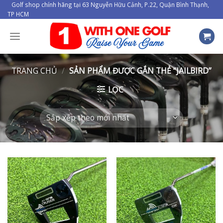
Skip
Golf shop chính hãng tại 63 Nguyễn Hữu Cảnh, P.22, Quận Bình Thạnh,
TP HCM
to
content
TRANG CHỦ
/
SẢN PHẨM ĐƯỢC GẮN THẺ “JAILBIRD”
LỌC