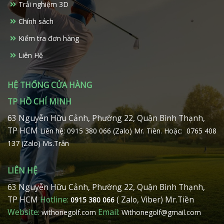
Trải nghiệm 3D
Chính sách
Kiểm tra đơn hàng
Liên Hệ
HỆ THỐNG CỬA HÀNG
TP HỒ CHÍ MINH
63 Nguyễn Hữu Cảnh, Phường 22, Quận Bình Thạnh,
TP HCM
Liên hệ: 0915 380 066 (Zalo) Mr. Tiền.
Hoặc: 0765 408
137 (Zalo) Ms.Trân
LIÊN HỆ
63 Nguyễn Hữu Cảnh, Phường 22, Quận Bình Thạnh,
TP HCM
Hotline:
( Zalo, Viber) Mr.Tiền
0915 380 066
Website:
Email:
withonegolf.com
Withonegolf@gmail.com