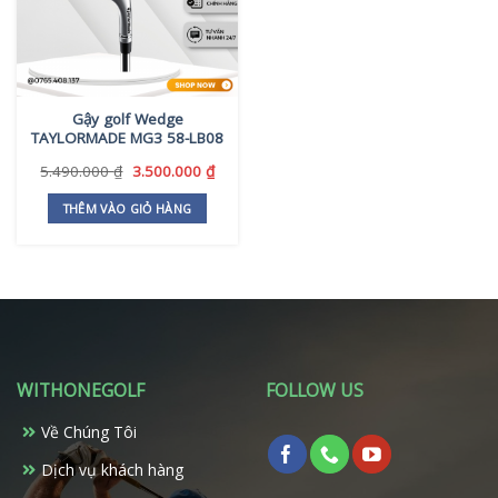
Gậy golf Wedge
TAYLORMADE MG3 58-LB08
Giá
Giá
5.490.000
₫
3.500.000
₫
gốc
hiện
là:
tại
THÊM VÀO GIỎ HÀNG
5.490.000 ₫.
là:
3.500.000 ₫.
WITHONEGOLF
FOLLOW US
Về Chúng Tôi
Dịch vụ khách hàng