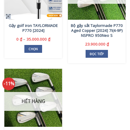
Gậy golf iron TAYLORMADE
Bộ gậy sắt Taylormade P770
P770 [2024]
Aged Copper [2024] 7I(4-9P)
NSPRO 950Neo S
Khoảng
0
₫
–
35.000.000
₫
giá:
23.900.000
₫
từ
CHỌN
0 ₫
ĐỌC TIẾP
Sản
đến
phẩm
35.000.000 ₫
này
có
nhiều
-11%
biến
thể.
Các
HẾT HÀNG
tùy
chọn
có
thể
được