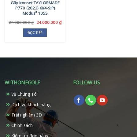
Gậy Ironset TAYLORMADE
chọn
P770 (2023) 6I(4-9;P)
trên
Modus³ 105S
trang
Giá
Giá
27.000.000
₫
24.000.000
₫
sản
gốc
hiện
phẩm
là:
tại
ĐỌC TIẾP
27.000.000 ₫.
là:
24.000.000 ₫.
WITHONEGOLF
FOLLOW US
Về Chúng Tôi
Dịch vụ khách hàng
Trải nghiệm 3D
Chính sách
Kiểm tra đơn hàng