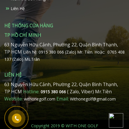
Liên Hệ
HỆ THỐNG CỬA HÀNG
TP HỒ CHÍ MINH
63 Nguyễn Hữu Cảnh, Phường 22, Quận Bình Thạnh,
TP HCM
Liên hệ: 0915 380 066 (Zalo) Mr. Tiền.
Hoặc: 0765 408
137 (Zalo) Ms.Trân
LIÊN HỆ
63 Nguyễn Hữu Cảnh, Phường 22, Quận Bình Thạnh,
TP HCM
Hotline:
( Zalo, Viber) Mr.Tiền
0915 380 066
Website:
Email:
withonegolf.com
Withonegolf@gmail.com
Copyright 2019 © WITH ONE GOLF