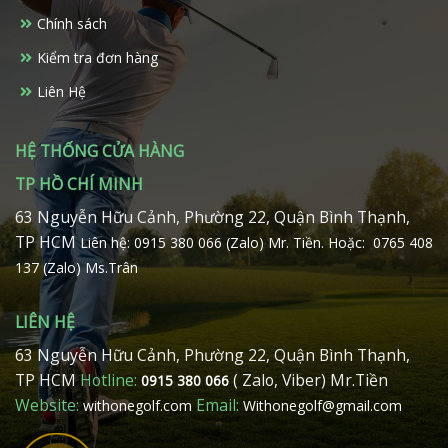
chọn
chọn
Chính sách
trên
trên
Kiểm tra đơn hàng
trang
trang
sản
sản
Liên Hệ
phẩm
phẩm
HỆ THỐNG CỬA HÀNG
TP HỒ CHÍ MINH
63 Nguyễn Hữu Cảnh, Phường 22, Quận Bình Thạnh,
TP HCM
Liên hệ: 0915 380 066 (Zalo) Mr. Tiền.
Hoặc: 0765 408
137 (Zalo) Ms.Trân
LIÊN HỆ
63 Nguyễn Hữu Cảnh, Phường 22, Quận Bình Thạnh,
TP HCM
Hotline:
( Zalo, Viber) Mr.Tiền
0915 380 066
Website:
Email:
withonegolf.com
Withonegolf@gmail.com