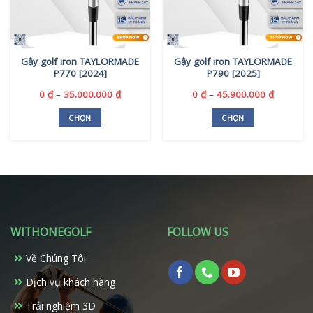
Gậy golf iron TAYLORMADE
Gậy golf iron TAYLORMADE
P770 [2024]
P790 [2025]
Khoảng
Khoảng
0
₫
–
35.000.000
₫
0
₫
–
45.900.000
₫
giá:
giá:
từ
từ
CHỌN
CHỌN
0 ₫
0 ₫
Sản
Sản
đến
đến
phẩm
phẩm
35.000.000 ₫
45.900.0
này
này
có
có
nhiều
nhiều
biến
biến
thể.
thể.
WITHONEGOLF
FOLLOW US
Các
Các
tùy
tùy
Về Chúng Tôi
chọn
chọn
có
có
Dịch vụ khách hàng
thể
thể
Trải nghiệm 3D
được
được