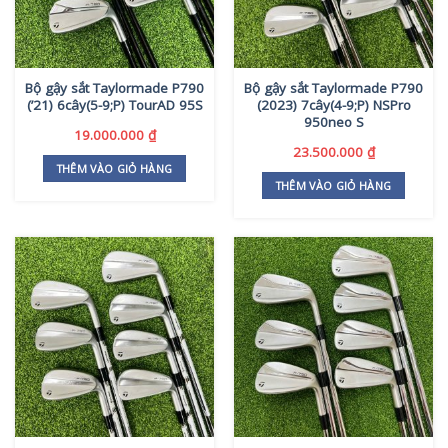
Bộ gậy sắt Taylormade P790
Bộ gậy sắt Taylormade P790
(’21) 6cây(5-9;P) TourAD 95S
(2023) 7cây(4-9;P) NSPro
950neo S
19.000.000
₫
23.500.000
₫
THÊM VÀO GIỎ HÀNG
THÊM VÀO GIỎ HÀNG