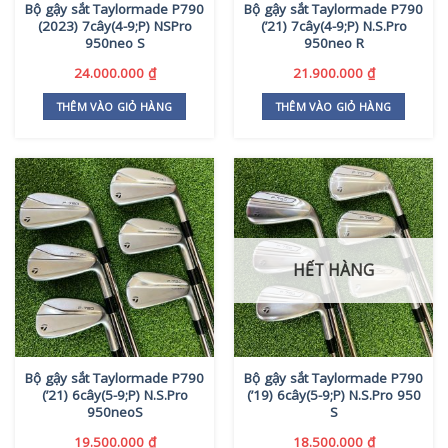
Bộ gậy sắt Taylormade P790
Bộ gậy sắt Taylormade P790
(2023) 7cây(4-9;P) NSPro
(’21) 7cây(4-9;P) N.S.Pro
950neo S
950neo R
24.000.000
₫
21.900.000
₫
THÊM VÀO GIỎ HÀNG
THÊM VÀO GIỎ HÀNG
HẾT HÀNG
Bộ gậy sắt Taylormade P790
Bộ gậy sắt Taylormade P790
(’21) 6cây(5-9;P) N.S.Pro
(’19) 6cây(5-9;P) N.S.Pro 950
950neoS
S
19.500.000
₫
18.500.000
₫