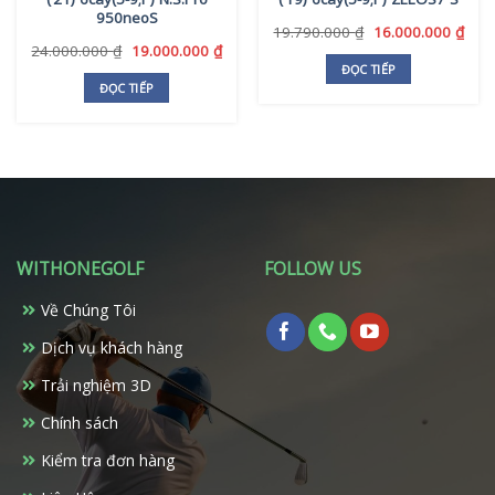
950neoS
Giá
Giá
19.790.000
₫
16.000.000
₫
gốc
hiện
Giá
Giá
24.000.000
₫
19.000.000
₫
là:
tại
gốc
hiện
ĐỌC TIẾP
19.790.000 ₫.
là:
là:
tại
ĐỌC TIẾP
16.0
24.000.000 ₫.
là:
19.000.000 ₫.
WITHONEGOLF
FOLLOW US
Về Chúng Tôi
Dịch vụ khách hàng
Trải nghiệm 3D
Chính sách
Kiểm tra đơn hàng