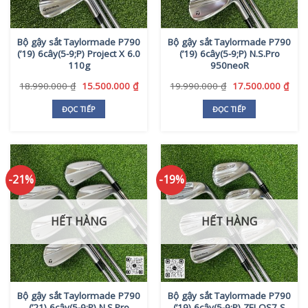
Bộ gậy sắt Taylormade P790
Bộ gậy sắt Taylormade P790
(’19) 6cây(5-9;P) Project X 6.0
(’19) 6cây(5-9;P) N.S.Pro
110g
950neoR
Giá
Giá
Giá
Giá
18.990.000
₫
15.500.000
₫
19.990.000
₫
17.500.000
₫
gốc
hiện
gốc
hiện
là:
tại
là:
tại
ĐỌC TIẾP
ĐỌC TIẾP
18.990.000 ₫.
là:
19.990.000 ₫.
là:
15.500.000 ₫.
17.5
-21%
-19%
HẾT HÀNG
HẾT HÀNG
Bộ gậy sắt Taylormade P790
Bộ gậy sắt Taylormade P790
(’21) 6cây(5-9;P) N.S.Pro
(’19) 6cây(5-9;P) ZELOS7 S