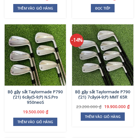
THÊM VÀO GIỎ HÀNG
ĐỌC TIẾP
-14%
Bộ gậy sắt Taylormade P790
Bộ gậy sắt Taylormade P790
(’21) 6cây(5-9;P) N.S.Pro
(’21) 7cây(4-9;P) MMT 65R
950neoS
Giá
Giá
23.200.000
₫
19.900.000
₫
gốc
hiện
19.500.000
₫
là:
tại
THÊM VÀO GIỎ HÀNG
23.200.000 ₫.
là:
THÊM VÀO GIỎ HÀNG
19.9