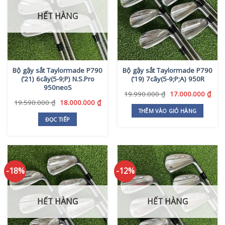
HẾT HÀNG
Bộ gậy sắt Taylormade P790
Bộ gậy sắt Taylormade P790
(’21) 6cây(5-9;P) N.S.Pro
(’19) 7cây(5-9;P;A) 950R
950neoS
Giá
Giá
19.990.000
₫
17.000.000
₫
gốc
hiện
Giá
Giá
19.590.000
₫
18.000.000
₫
là:
tại
gốc
hiện
THÊM VÀO GIỎ HÀNG
19.990.000 ₫.
là:
là:
tại
ĐỌC TIẾP
17.0
19.590.000 ₫.
là:
18.000.000 ₫.
-18%
-12%
HẾT HÀNG
HẾT HÀNG