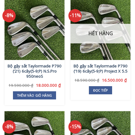
-8%
-11%
HẾT HÀNG
Bộ gậy sắt Taylormade P790
Bộ gậy sắt Taylormade P790
(’21) 6cây(5-9;P) N.S.Pro
(’19) 6cây(5-9;P) Project X 5.5
950neoS
Giá
Giá
18.590.000
₫
16.500.000
₫
gốc
hiện
Giá
Giá
19.590.000
₫
18.000.000
₫
là:
tại
gốc
hiện
ĐỌC TIẾP
18.590.000 ₫.
là:
là:
tại
THÊM VÀO GIỎ HÀNG
16.5
19.590.000 ₫.
là:
18.000.000 ₫.
-8%
-15%