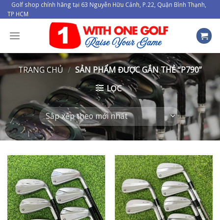
Skip
Golf shop chính hãng tại 63 Nguyễn Hữu Cảnh, P.22, Quận Bình Thạnh,
TP HCM
to
content
TRANG CHỦ
/
SẢN PHẨM ĐƯỢC GẮN THẺ “P790”
LỌC