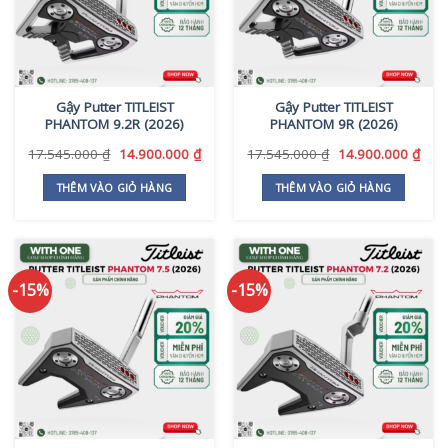
Gậy Putter TITLEIST
Gậy Putter TITLEIST
PHANTOM 9.2R (2026)
PHANTOM 9R (2026)
Giá
Giá
Giá
Giá
17.545.000
₫
14.900.000
₫
17.545.000
₫
14.900.000
₫
gốc
hiện
gốc
hiện
là:
tại
là:
tại
THÊM VÀO GIỎ HÀNG
THÊM VÀO GIỎ HÀNG
17.545.000 ₫.
là:
17.545.000 ₫.
là:
14.900.000 ₫.
14.9
-15%
-15%