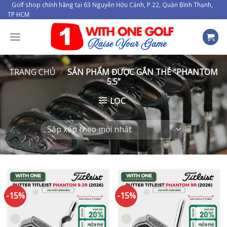
Skip
Golf shop chính hãng tại 63 Nguyễn Hữu Cảnh, P.22, Quận Bình Thạnh,
TP HCM
to
content
TRANG CHỦ
/
SẢN PHẨM ĐƯỢC GẮN THẺ “PHANTOM
5.5”
LỌC
-15%
-15%