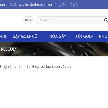
hân phối độc quyền các thương hiệu hàng đầu Thế giới
Tìm
kiếm:
 70%
GẬY GOLF CŨ
THỬA GẬY
TÚI GOLF
PHỤ
 RESCUE”
thấy sản phẩm nào khớp với lựa chọn của bạn.