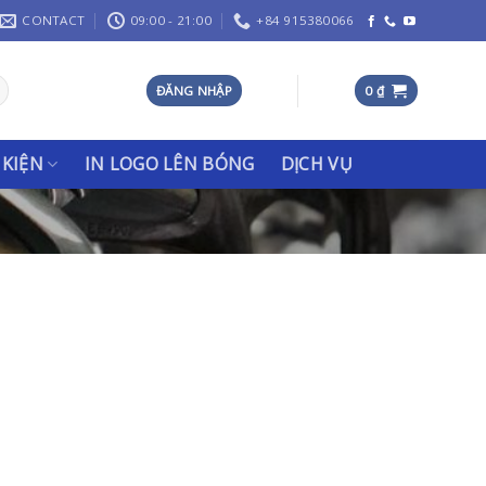
CONTACT
09:00 - 21:00
+84 915380066
ĐĂNG NHẬP
0
₫
 KIỆN
IN LOGO LÊN BÓNG
DỊCH VỤ