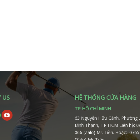
 US
HỆ THỐNG CỬA HÀNG
TP HỒ CHÍ MINH
63 Nguyễn Hữu Cảnh, Phường 
Bình Thạnh, TP HCM
Liên hệ: 
066 (Zalo) Mr. Tiền.
Hoặc: 0765
(Zalo) Ms.Trân