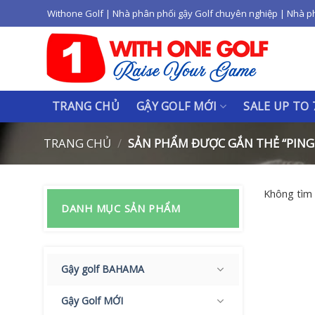
Skip
Withone Golf | Nhà phân phối gậy Golf chuyên nghiệp | Nhà p
to
content
TRANG CHỦ
GẬY GOLF MỚI
SALE UP TO
TRANG CHỦ
/
SẢN PHẨM ĐƯỢC GẮN THẺ “PING
Không tìm 
DANH MỤC SẢN PHẨM
Gậy golf BAHAMA
Gậy Golf MỚI