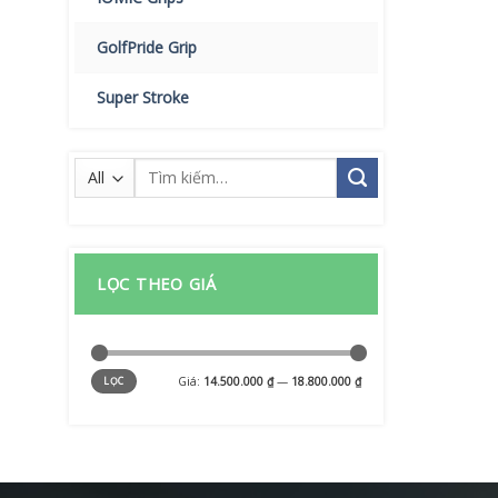
GolfPride Grip
Super Stroke
Tìm
kiếm:
LỌC THEO GIÁ
Giá
Giá
Giá:
14.500.000 ₫
—
18.800.000 ₫
LỌC
tối
tối
thiểu
đa