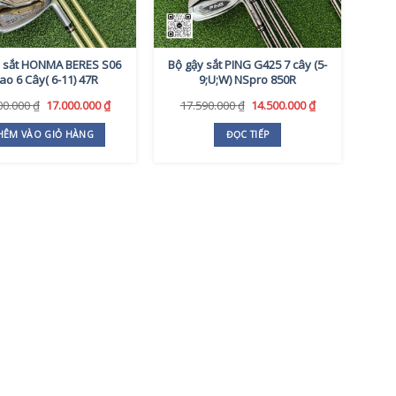
y sắt HONMA BERES S06
Bộ gậy sắt PING G425 7 cây (5-
ao 6 Cây( 6-11) 47R
9;U;W) NSpro 850R
Giá
Giá
Giá
Giá
00.000
₫
17.000.000
₫
17.590.000
₫
14.500.000
₫
gốc
hiện
gốc
hiện
là:
tại
là:
tại
HÊM VÀO GIỎ HÀNG
ĐỌC TIẾP
21.600.000 ₫.
là:
17.590.000 ₫.
là:
17.000.000 ₫.
14.500.000 ₫.