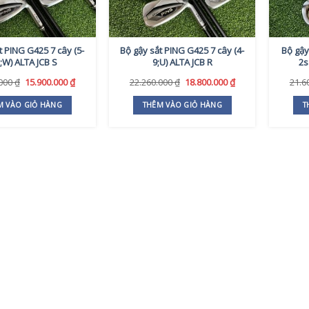
t PING G425 7 cây (5-
Bộ gậy sắt PING G425 7 cây (4-
Bộ gậ
;W) ALTA JCB S
9;U) ALTA JCB R
2s
Giá
Giá
Giá
Giá
.000
₫
15.900.000
₫
22.260.000
₫
18.800.000
₫
21.6
gốc
hiện
gốc
hiện
là:
tại
là:
tại
M VÀO GIỎ HÀNG
THÊM VÀO GIỎ HÀNG
T
18.690.000 ₫.
là:
22.260.000 ₫.
là:
15.900.000 ₫.
18.800.000 ₫.