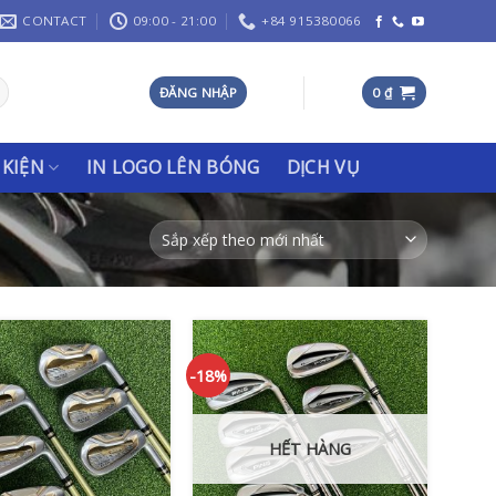
CONTACT
09:00 - 21:00
+84 915380066
ĐĂNG NHẬP
0
₫
 KIỆN
IN LOGO LÊN BÓNG
DỊCH VỤ
-18%
HẾT HÀNG