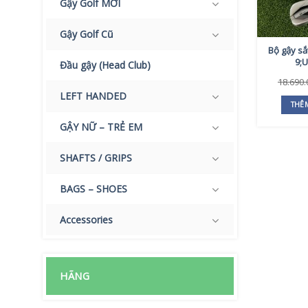
Gậy Golf MỚI
Gậy Golf Cũ
Bộ gậy sắ
9;U
Đầu gậy (Head Club)
18.690
LEFT HANDED
THÊ
GẬY NỮ – TRẺ EM
SHAFTS / GRIPS
BAGS – SHOES
Accessories
HÃNG