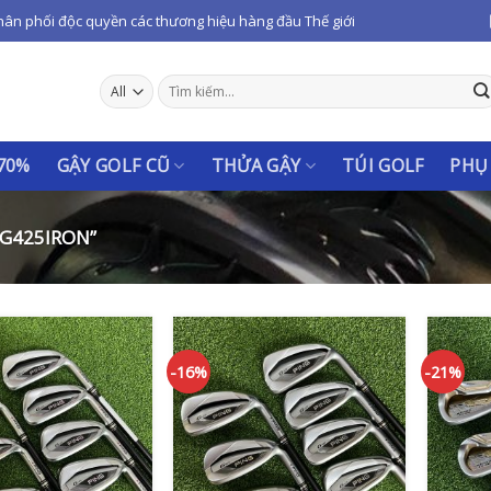
hân phối độc quyền các thương hiệu hàng đầu Thế giới
Tìm
kiếm:
 70%
GẬY GOLF CŨ
THỬA GẬY
TÚI GOLF
PHỤ
G425IRON”
-16%
-21%