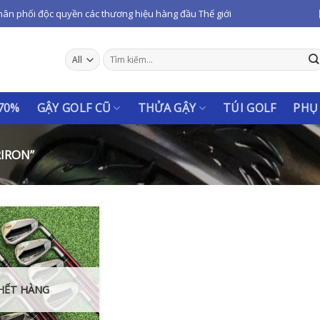
hân phối độc quyền các thương hiệu hàng đầu Thế giới
Tìm
kiếm:
 70%
GẬY GOLF CŨ
THỬA GẬY
TÚI GOLF
PHỤ
IRON”
HẾT HÀNG