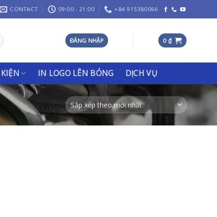
CONTACT
09:00 - 21:00
+84 915380066
ĐĂNG NHẬP
0
₫
 KIỆN
IN LOGO LÊN BÓNG
DỊCH VỤ