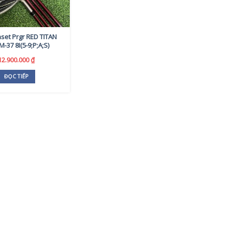
nset Prgr RED TITAN
M-37 8I(5-9;P;A;S)
12.900.000
₫
ĐỌC TIẾP