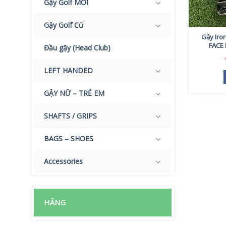
Gậy Golf MỚI
Gậy Golf Cũ
Gậy Iro
FACE 
Đầu gậy (Head Club)
LEFT HANDED
GẬY NỮ – TRẺ EM
SHAFTS / GRIPS
BAGS – SHOES
Accessories
HÃNG