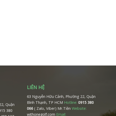
LIÊN HỆ
63 Nguyễn Hữu Cảnh, Phường 22, Quận
Bình Thạnh, TP HCM
Hotline:
0915 380
22, Quận
( Zalo, Viber) Mr.Tiền
Website:
066
0915 380
Email:
withonegolf.com