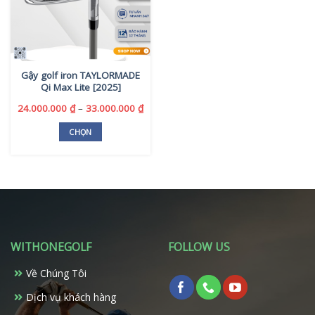
Gậy golf iron TAYLORMADE
Qi Max Lite [2025]
Khoảng
24.000.000
₫
–
33.000.000
₫
giá:
từ
CHỌN
24.000.000 ₫
Sản
đến
phẩm
33.000.000 ₫
này
có
nhiều
biến
thể.
WITHONEGOLF
FOLLOW US
Các
tùy
Về Chúng Tôi
chọn
có
Dịch vụ khách hàng
thể