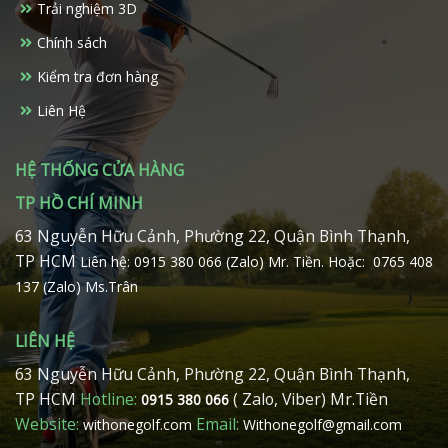
Trải nghiệm 3D
được
chọn
Chính sách
trên
Kiểm tra đơn hàng
trang
sản
Liên Hệ
phẩm
HỆ THỐNG CỬA HÀNG
TP HỒ CHÍ MINH
63 Nguyễn Hữu Cảnh, Phường 22, Quận Bình Thạnh,
TP HCM
Liên hệ: 0915 380 066 (Zalo) Mr. Tiền.
Hoặc: 0765 408
137 (Zalo) Ms.Trân
LIÊN HỆ
63 Nguyễn Hữu Cảnh, Phường 22, Quận Bình Thạnh,
TP HCM
Hotline:
( Zalo, Viber) Mr.Tiền
0915 380 066
Website:
Email:
withonegolf.com
Withonegolf@gmail.com