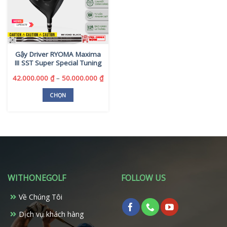
Gậy Driver RYOMA Maxima
III SST Super Special Tuning
Khoảng
42.000.000
₫
–
50.000.000
₫
giá:
từ
CHỌN
42.000.000 ₫
Sản
đến
phẩm
50.000.000 ₫
này
có
nhiều
biến
thể.
WITHONEGOLF
FOLLOW US
Các
tùy
Về Chúng Tôi
chọn
có
Dịch vụ khách hàng
thể