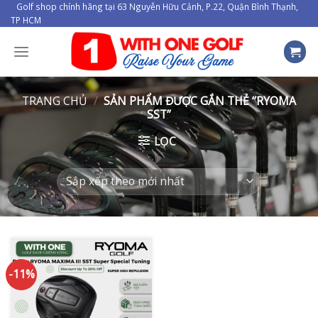
Skip
Golf shop chính hãng tại 63 Nguyễn Hữu Cảnh, P.22, Quận Bình Thạnh,
TP HCM
to
content
TRANG CHỦ
/
SẢN PHẨM ĐƯỢC GẮN THẺ “RYOMA
SST”
LỌC
-11%