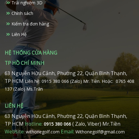
Trải nghiệm 3D
được
chọn
Chính sách
trên
Kiểm tra đơn hàng
trang
sản
Liên Hệ
phẩm
HỆ THỐNG CỬA HÀNG
TP HỒ CHÍ MINH
63 Nguyễn Hữu Cảnh, Phường 22, Quận Bình Thạnh,
TP HCM
Liên hệ: 0915 380 066 (Zalo) Mr. Tiền.
Hoặc: 0765 408
137 (Zalo) Ms.Trân
LIÊN HỆ
63 Nguyễn Hữu Cảnh, Phường 22, Quận Bình Thạnh,
TP HCM
Hotline:
( Zalo, Viber) Mr.Tiền
0915 380 066
Website:
Email:
withonegolf.com
Withonegolf@gmail.com