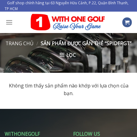
Skip
Golf shop chính hãng tại 63 Nguyễn Hữu Cảnh, P.22, Quận Bình Thạnh,
TP HCM
to
content
TRANG CHỦ
/
SẢN PHẨM ĐƯỢC GẮN THẺ “SPIDERGT”
LỌC
Không tìm thấy sản phẩm nào khớp với lựa chọn của
bạn.
WITHONEGOLF
FOLLOW US