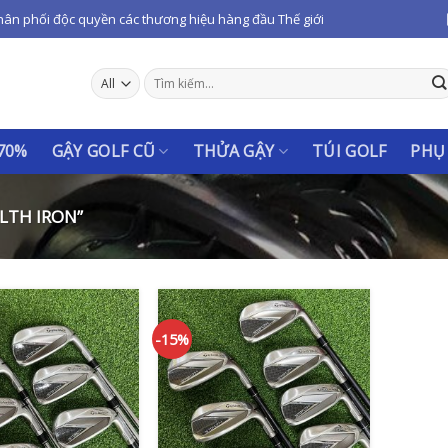
hân phối độc quyền các thương hiệu hàng đầu Thế giới
Tìm
kiếm:
 70%
GẬY GOLF CŨ
THỬA GẬY
TÚI GOLF
PHỤ
LTH IRON”
-15%