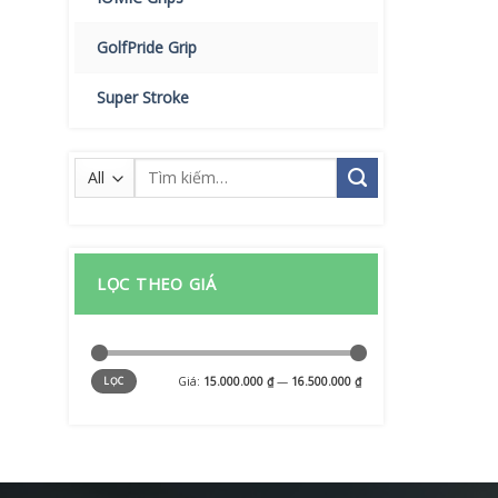
GolfPride Grip
Super Stroke
Tìm
kiếm:
LỌC THEO GIÁ
Giá
Giá
Giá:
15.000.000 ₫
—
16.500.000 ₫
LỌC
tối
tối
thiểu
đa