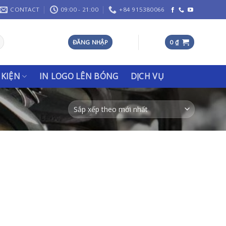
CONTACT
09:00 - 21:00
+84 915380066
ĐĂNG NHẬP
0
₫
 KIỆN
IN LOGO LÊN BÓNG
DỊCH VỤ