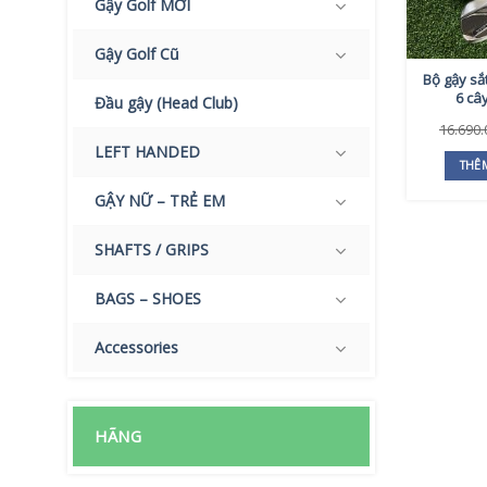
Gậy Golf MỚI
Gậy Golf Cũ
Bộ gậy sắ
6 câ
Đầu gậy (Head Club)
16.690
LEFT HANDED
THÊ
GẬY NỮ – TRẺ EM
SHAFTS / GRIPS
BAGS – SHOES
Accessories
HÃNG