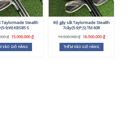
t Taylormade Stealth
Bộ gậy sắt Taylormade Stealth
y(5-9;W) KBS85 S
7cây(5-9;P;S) TM 60R
Giá
Giá
Giá
Giá
.000
₫
15.000.000
₫
19.500.000
₫
16.500.000
₫
gốc
hiện
gốc
hiện
là:
tại
là:
tại
M VÀO GIỎ HÀNG
THÊM VÀO GIỎ HÀNG
16.690.000 ₫.
là:
19.500.000 ₫.
là:
15.000.000 ₫.
16.500.000 ₫.