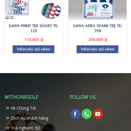
DAIYA PRINT TEE SHORT TE-
DAIYA AERO SPARK TEE TE-
125
709
110.000
₫
250.000
₫
THÊM VÀO GIỎ HÀNG
THÊM VÀO GIỎ HÀNG
WITHONEGOLF
FOLLOW US
Về Chúng Tôi
Dịch vụ khách hàng
Trải nghiệm 3D