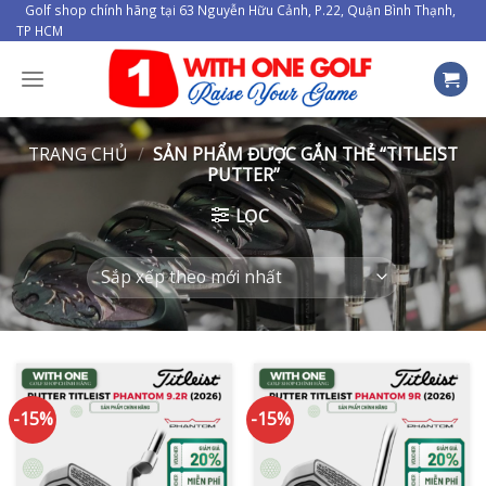
Skip
Golf shop chính hãng tại 63 Nguyễn Hữu Cảnh, P.22, Quận Bình Thạnh,
TP HCM
to
content
TRANG CHỦ
/
SẢN PHẨM ĐƯỢC GẮN THẺ “TITLEIST
PUTTER”
LỌC
-15%
-15%