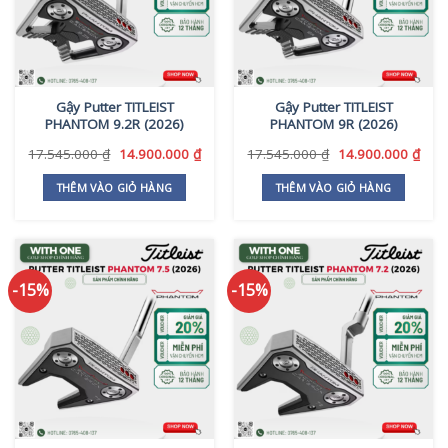
Gậy Putter TITLEIST
Gậy Putter TITLEIST
PHANTOM 9.2R (2026)
PHANTOM 9R (2026)
Giá
Giá
Giá
Giá
17.545.000
₫
14.900.000
₫
17.545.000
₫
14.900.000
₫
gốc
hiện
gốc
hiện
là:
tại
là:
tại
THÊM VÀO GIỎ HÀNG
THÊM VÀO GIỎ HÀNG
17.545.000 ₫.
là:
17.545.000 ₫.
là:
14.900.000 ₫.
14.9
-15%
-15%