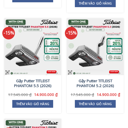
17.545.000 ₫.
là:
là:
tại
THÊM VÀO GIỎ HÀNG
14.900.000 ₫.
19.905.000 ₫.
là:
17.4
-15%
-15%
Gậy Putter TITLEIST
Gậy Putter TITLEIST
PHANTOM 5.5 (2026)
PHANTOM 5.2 (2026)
Giá
Giá
Giá
Giá
17.545.000
₫
14.900.000
₫
17.545.000
₫
14.900.000
₫
gốc
hiện
gốc
hiện
là:
tại
là:
tại
THÊM VÀO GIỎ HÀNG
THÊM VÀO GIỎ HÀNG
17.545.000 ₫.
là:
17.545.000 ₫.
là:
14.900.000 ₫.
14.9