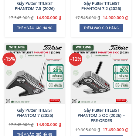
Gậy Putter TITLEIST
Gậy Putter TITLEIST
PHANTOM 7.5 (2026)
PHANTOM 7.2 (2026)
Giá
Giá
Giá
Giá
17.545.000
₫
14.900.000
₫
17.545.000
₫
14.900.000
₫
gốc
hiện
gốc
hiện
là:
tại
là:
tại
THÊM VÀO GIỎ HÀNG
THÊM VÀO GIỎ HÀNG
17.545.000 ₫.
là:
17.545.000 ₫.
là:
14.900.000 ₫.
14.9
-15%
-12%
Gậy Putter TITLEIST
Gậy Putter TITLEIST
PHANTOM 7 (2026)
PHANTOM 5 OC (2026) –
PRE-ORDER
Giá
Giá
17.545.000
₫
14.900.000
₫
gốc
hiện
Giá
Giá
19.905.000
₫
17.490.000
₫
là:
tại
gốc
hiện
THÊM VÀO GIỎ HÀNG