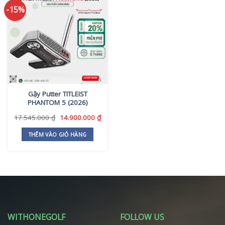
-15%
Gậy Putter TITLEIST
PHANTOM 5 (2026)
Giá
Giá
17.545.000
₫
14.900.000
₫
gốc
hiện
là:
tại
THÊM VÀO GIỎ HÀNG
17.545.000 ₫.
là:
14.900.000 ₫.
WITHONEGOLF
FOLLOW US