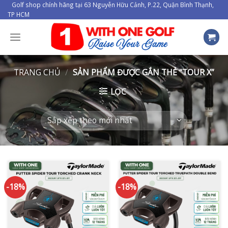
Skip
Golf shop chính hãng tại 63 Nguyễn Hữu Cảnh, P.22, Quận Bình Thạnh,
TP HCM
to
content
TRANG CHỦ
/
SẢN PHẨM ĐƯỢC GẮN THẺ “TOUR X”
LỌC
-18%
-18%