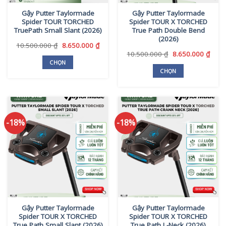
thể
được
Gậy Putter Taylormade
Gậy Putter Taylormade
được
chọn
Spider TOUR TORCHED
Spider TOUR X TORCHED
chọn
trên
TruePath Small Slant (2026)
True Path Double Bend
trên
trang
(2026)
Giá
Giá
10.500.000
₫
8.650.000
₫
trang
sản
gốc
hiện
Giá
Giá
10.500.000
₫
8.650.000
₫
sản
phẩm
là:
tại
gốc
hiện
CHỌN
phẩm
10.500.000 ₫.
là:
là:
tại
CHỌN
Sản
8.650.000 ₫.
10.500.000 ₫.
là:
Sản
phẩm
8.650
phẩm
này
này
có
có
nhiều
-18%
-18%
nhiều
biến
biến
thể.
thể.
Các
Các
tùy
tùy
chọn
chọn
có
có
thể
thể
được
Gậy Putter Taylormade
Gậy Putter Taylormade
được
chọn
Spider TOUR X TORCHED
Spider TOUR X TORCHED
chọn
trên
True Path Small Slant (2026)
True Path L-Neck (2026)