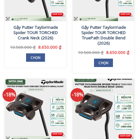
Gậy Putter Taylormade
Gậy Putter Taylormade
Spider TOUR TORCHED
Spider TOUR TORCHED
Crank Neck (2026)
TruePath Double Bend
(2026)
Giá
Giá
10.500.000
₫
8.650.000
₫
gốc
hiện
Giá
Giá
10.500.000
₫
8.650.000
₫
là:
tại
gốc
hiện
CHỌN
10.500.000 ₫.
là:
là:
tại
CHỌN
Sản
8.650.000 ₫.
10.500.000 ₫.
là:
Sản
phẩm
8.650
phẩm
này
này
có
có
nhiều
-18%
-18%
nhiều
biến
biến
thể.
thể.
Các
Các
tùy
tùy
chọn
chọn
có
có
thể