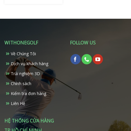
Sản
8.650.000 ₫.
phẩm
này
có
nhiều
biến
thể.
WITHONEGOLF
FOLLOW US
Các
tùy
Về Chúng Tôi
chọn
có
Dịch vụ khách hàng
thể
Trải nghiệm 3D
được
chọn
Chính sách
trên
Kiểm tra đơn hàng
trang
sản
Liên Hệ
phẩm
HỆ THỐNG CỬA HÀNG
TP HỒ CHÍ MINH