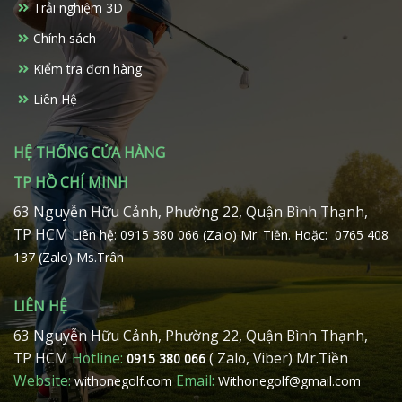
Trải nghiệm 3D
Chính sách
Kiểm tra đơn hàng
Liên Hệ
HỆ THỐNG CỬA HÀNG
TP HỒ CHÍ MINH
63 Nguyễn Hữu Cảnh, Phường 22, Quận Bình Thạnh,
TP HCM
Liên hệ: 0915 380 066 (Zalo) Mr. Tiền.
Hoặc: 0765 408
137 (Zalo) Ms.Trân
LIÊN HỆ
63 Nguyễn Hữu Cảnh, Phường 22, Quận Bình Thạnh,
TP HCM
Hotline:
( Zalo, Viber) Mr.Tiền
0915 380 066
Website:
Email:
withonegolf.com
Withonegolf@gmail.com