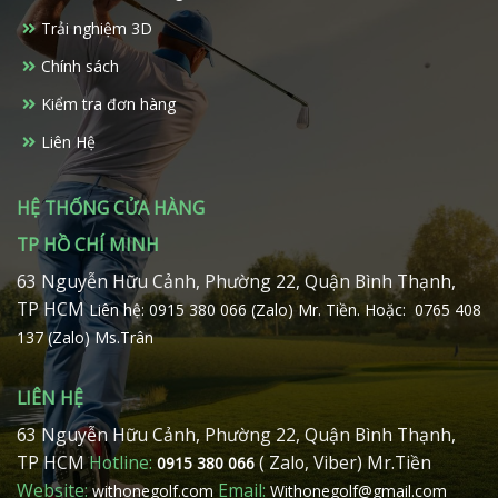
Trải nghiệm 3D
Chính sách
Kiểm tra đơn hàng
Liên Hệ
HỆ THỐNG CỬA HÀNG
TP HỒ CHÍ MINH
63 Nguyễn Hữu Cảnh, Phường 22, Quận Bình Thạnh,
TP HCM
Liên hệ: 0915 380 066 (Zalo) Mr. Tiền.
Hoặc: 0765 408
137 (Zalo) Ms.Trân
LIÊN HỆ
63 Nguyễn Hữu Cảnh, Phường 22, Quận Bình Thạnh,
TP HCM
Hotline:
( Zalo, Viber) Mr.Tiền
0915 380 066
Website:
Email:
withonegolf.com
Withonegolf@gmail.com