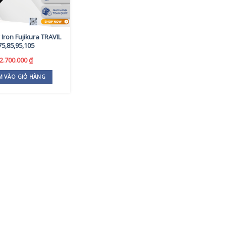
 Iron Fujikura TRAVIL
75,85,95,105
2.700.000
₫
M VÀO GIỎ HÀNG