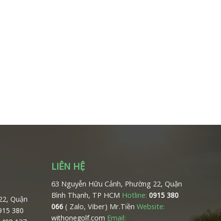
LIÊN HỆ
63 Nguyễn Hữu Cảnh, Phường 22, Quận
Bình Thạnh, TP HCM
Hotline:
0915 380
22, Quận
( Zalo, Viber) Mr.Tiền
Website:
066
0915 380
Email:
withonegolf.com