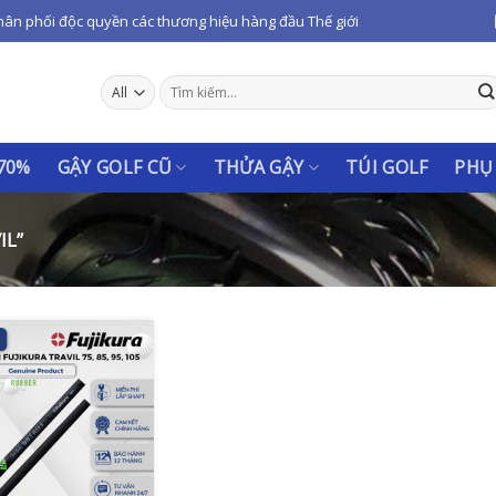
hân phối độc quyền các thương hiệu hàng đầu Thế giới
Tìm
kiếm:
 70%
GẬY GOLF CŨ
THỬA GẬY
TÚI GOLF
PHỤ
IL”