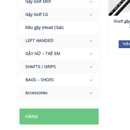
Gậy Golf MỚI
Gậy Golf Cũ
Shaft gậy
Đầu gậy (Head Club)
LEFT HANDED
THÊ
GẬY NỮ – TRẺ EM
SHAFTS / GRIPS
BAGS – SHOES
Accessories
HÃNG