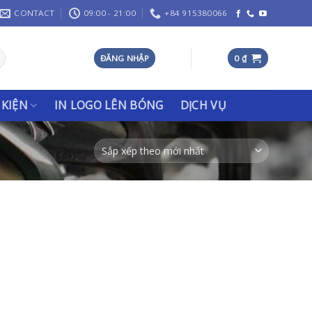
CONTACT
09:00 - 21:00
+84 915380066
ĐĂNG NHẬP
0
₫
 KIỆN
IN LOGO LÊN BÓNG
DỊCH VỤ