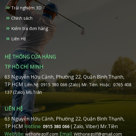
Trải nghiệm 3D
Chính sách
Kiểm tra đơn hàng
Liên Hệ
HỆ THỐNG CỬA HÀNG
TP HỒ CHÍ MINH
63 Nguyễn Hữu Cảnh, Phường 22, Quận Bình Thạnh,
TP HCM
Liên hệ: 0915 380 066 (Zalo) Mr. Tiền.
Hoặc: 0765 408
137 (Zalo) Ms.Trân
LIÊN HỆ
63 Nguyễn Hữu Cảnh, Phường 22, Quận Bình Thạnh,
TP HCM
Hotline:
( Zalo, Viber) Mr.Tiền
0915 380 066
Website:
Email:
withonegolf.com
Withonegolf@gmail.com