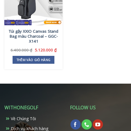
Túi gậy XXIO Canvas Stand
Bag màu Charcoal – GGC-
X141
Giá
Giá
6.400.000
₫
5.120.000
₫
gốc
hiện
là:
tại
THÊM VÀO GIỎ HÀNG
6.400.000 ₫.
là:
5.120.000 ₫.
WITHONEGOLF
FOLLOW US
Về Chúng Tôi
Dịch vụ khách hàng