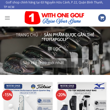
Skip
Golf shop chính hãng tại 63 Nguyễn Hữu Cảnh, P.22, Quận Bình Thạnh,
TP HCM
to
content
TRANG CHỦ
/
SẢN PHẨM ĐƯỢC GẮN THẺ
“TUITAPGOLF”
LỌC
-15%
-20%