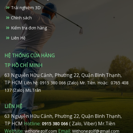
thể
được
Trải nghiệm 3D
được
chọn
chọn
trên
Chính sách
trên
trang
Kiểm tra đơn hàng
trang
sản
sản
phẩm
Liên Hệ
phẩm
HỆ THỐNG CỬA HÀNG
TP HỒ CHÍ MINH
63 Nguyễn Hữu Cảnh, Phường 22, Quận Bình Thạnh,
TP HCM
Liên hệ: 0915 380 066 (Zalo) Mr. Tiền.
Hoặc: 0765 408
137 (Zalo) Ms.Trân
LIÊN HỆ
63 Nguyễn Hữu Cảnh, Phường 22, Quận Bình Thạnh,
TP HCM
Hotline:
( Zalo, Viber) Mr.Tiền
0915 380 066
Website:
Email:
withonegolf.com
Withonegolf@gmail.com