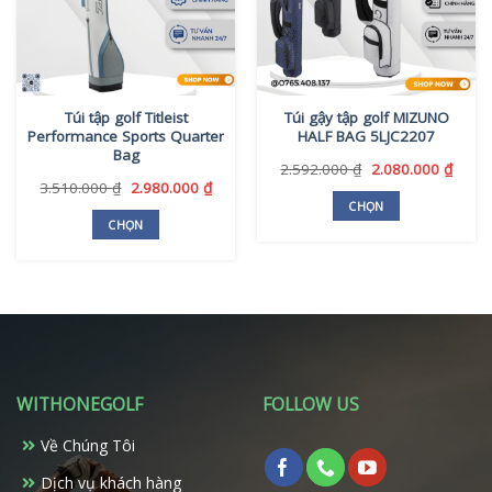
Túi tập golf Titleist
Túi gậy tập golf MIZUNO
Performance Sports Quarter
HALF BAG 5LJC2207
Bag
Giá
Giá
2.592.000
₫
2.080.000
₫
gốc
hiện
Giá
Giá
3.510.000
₫
2.980.000
₫
là:
tại
gốc
hiện
CHỌN
2.592.000 ₫.
là:
là:
tại
CHỌN
Sản
2.080
3.510.000 ₫.
là:
Sản
phẩm
2.980.000 ₫.
phẩm
này
này
có
có
nhiều
nhiều
biến
biến
thể.
thể.
Các
WITHONEGOLF
FOLLOW US
Các
tùy
tùy
chọn
Về Chúng Tôi
chọn
có
có
Dịch vụ khách hàng
thể