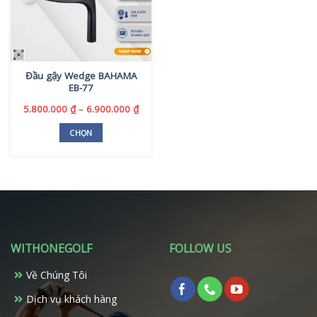
Đầu gậy Wedge BAHAMA
EB-77
Khoảng
5.800.000
₫
–
6.900.000
₫
giá:
từ
CHỌN
5.800.000 ₫
Sản
đến
phẩm
6.900.000 ₫
này
có
nhiều
biến
thể.
WITHONEGOLF
FOLLOW US
Các
tùy
Về Chúng Tôi
chọn
có
Dịch vụ khách hàng
thể