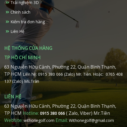
Trải nghiệm 3D
được
chọn
Chính sách
trên
Kiểm tra đơn hàng
trang
sản
Liên Hệ
phẩm
HỆ THỐNG CỬA HÀNG
TP HỒ CHÍ MINH
63 Nguyễn Hữu Cảnh, Phường 22, Quận Bình Thạnh,
TP HCM
Liên hệ: 0915 380 066 (Zalo) Mr. Tiền.
Hoặc: 0765 408
137 (Zalo) Ms.Trân
LIÊN HỆ
63 Nguyễn Hữu Cảnh, Phường 22, Quận Bình Thạnh,
TP HCM
Hotline:
( Zalo, Viber) Mr.Tiền
0915 380 066
Website:
Email:
withonegolf.com
Withonegolf@gmail.com