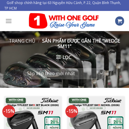
Skip
Golf shop chính hãng tại 63 Nguyễn Hữu Cảnh, P.22, Quận Bình Thạnh,
TP HCM
to
content
TRANG CHỦ
/
SẢN PHẨM ĐƯỢC GẮN THẺ “WEDGE
SM11”
LỌC
-15%
-15%