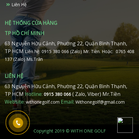
sản
Liên Hệ
phẩm
HỆ THỐNG CỬA HÀNG
TP HỒ CHÍ MINH
63 Nguyễn Hữu Cảnh, Phường 22, Quận Bình Thạnh,
TP HCM
Liên hệ: 0915 380 066 (Zalo) Mr. Tiền.
Hoặc: 0765 408
137 (Zalo) Ms.Trân
LIÊN HỆ
63 Nguyễn Hữu Cảnh, Phường 22, Quận Bình Thạnh,
TP HCM
Hotline:
( Zalo, Viber) Mr.Tiền
0915 380 066
Website:
Email:
withonegolf.com
Withonegolf@gmail.com
Copyright 2019 © WITH ONE GOLF