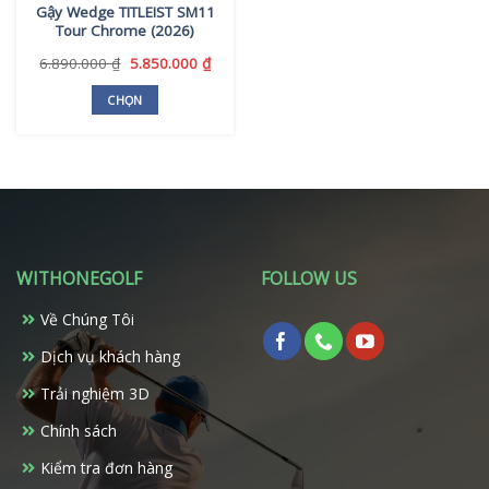
Gậy Wedge TITLEIST SM11
được
được
Tour Chrome (2026)
chọn
chọn
trên
trên
Giá
Giá
6.890.000
₫
5.850.000
₫
gốc
hiện
trang
trang
là:
tại
CHỌN
sản
sản
6.890.000 ₫.
là:
Sản
phẩm
phẩm
5.850.000 ₫.
phẩm
này
có
nhiều
biến
thể.
WITHONEGOLF
FOLLOW US
Các
tùy
Về Chúng Tôi
chọn
có
Dịch vụ khách hàng
thể
Trải nghiệm 3D
được
chọn
Chính sách
trên
Kiểm tra đơn hàng
trang