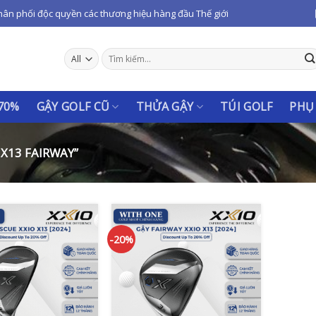
hân phối độc quyền các thương hiệu hàng đầu Thế giới
Tìm
kiếm:
 70%
GẬY GOLF CŨ
THỬA GẬY
TÚI GOLF
PHỤ
X13 FAIRWAY”
-20%