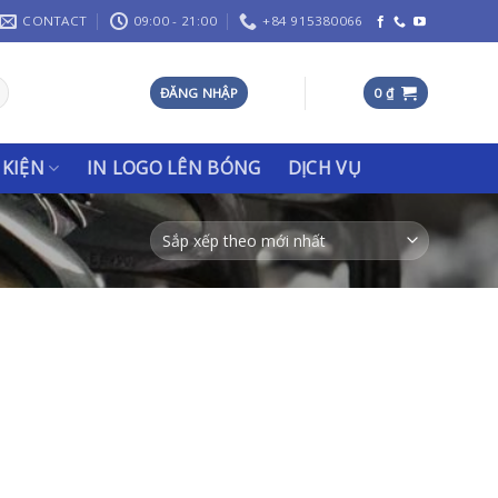
CONTACT
09:00 - 21:00
+84 915380066
ĐĂNG NHẬP
0
₫
 KIỆN
IN LOGO LÊN BÓNG
DỊCH VỤ