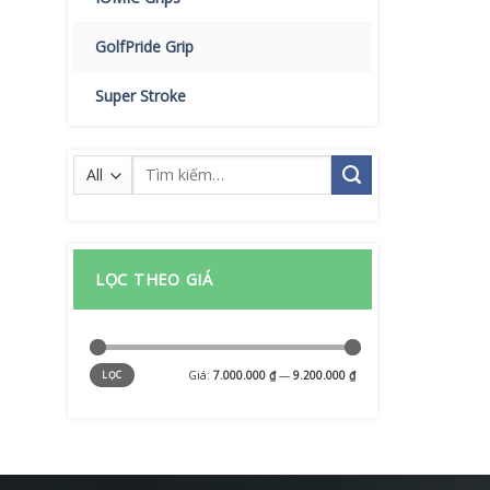
GolfPride Grip
Super Stroke
Tìm
kiếm:
LỌC THEO GIÁ
Giá
Giá
Giá:
7.000.000 ₫
—
9.200.000 ₫
LỌC
tối
tối
thiểu
đa