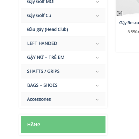
Gậy Golf MỚI
Gậy Golf Cũ
Gậy Rescu
Đầu gậy (Head Club)
8.550
LEFT HANDED
GẬY NỮ – TRẺ EM
SHAFTS / GRIPS
BAGS – SHOES
Accessories
HÃNG